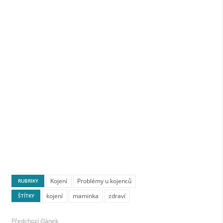
Kojení
Problémy u kojenců
RUBRIKY
kojení
maminka
zdraví
ŠTÍTKY
Předchozí článek