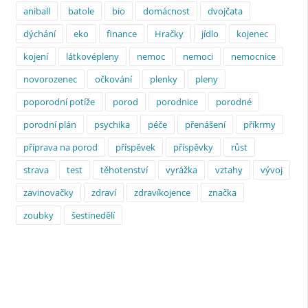
aniball
batole
bio
domácnost
dvojčata
dýchání
eko
finance
Hračky
jídlo
kojenec
kojení
látkovépleny
nemoc
nemoci
nemocnice
novorozenec
očkování
plenky
pleny
poporodní potíže
porod
porodnice
porodné
porodní plán
psychika
péče
přenášení
příkrmy
příprava na porod
příspěvek
příspěvky
růst
strava
test
těhotenství
vyrážka
vztahy
vývoj
zavinovačky
zdraví
zdravíkojence
značka
zoubky
šestinedělí