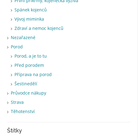
První příkrmy, kojenecká výživa
Spánek kojenců
Vývoj miminka
Zdraví a nemoc kojenců
Nezařazené
Porod
Porod, a je to tu
Před porodem
Příprava na porod
Šestinedělí
Průvodce nákupy
Strava
Těhotenství
Štítky