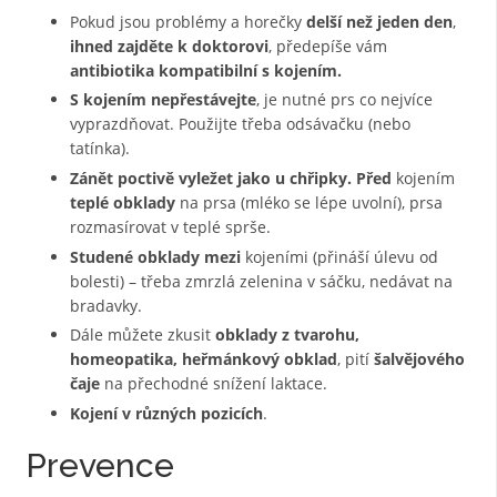
Pokud jsou problémy a horečky
delší než jeden den
,
ihned zajděte k doktorovi
, předepíše vám
antibiotika
kompatibilní s kojením.
S kojením nepřestávejte
, je nutné prs co nejvíce
vyprazdňovat. Použijte třeba odsávačku (nebo
tatínka).
Z
ánět poctivě vyležet jako u chřipky. Před
kojením
teplé obklady
na prsa (mléko se lépe uvolní), prsa
rozmasírovat v teplé sprše.
Studené obklady
mezi
kojeními (přináší úlevu od
bolesti) – třeba zmrzlá zelenina v sáčku, nedávat na
bradavky.
Dále můžete zkusit
obklady z tvarohu,
homeopatika, heřmánkový obklad
, pití
šalvějového
čaje
na přechodné snížení laktace.
Kojení v různých pozicích
.
Prevence