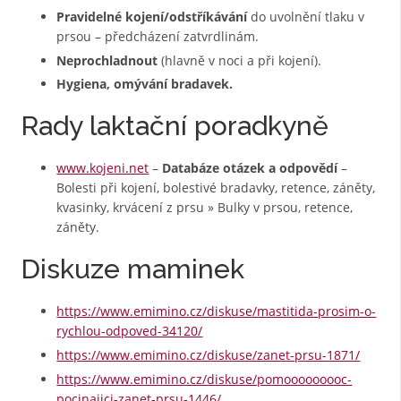
Pravidelné kojení/odstříkávání
do uvolnění tlaku v
prsou – předcházení zatvrdlinám.
Neprochladnout
(hlavně v noci a při kojení).
Hygiena, omývání bradavek.
Rady laktační poradkyně
www.kojeni.net
–
Databáze otázek a odpovědí
–
Bolesti při kojení, bolestivé bradavky, retence, záněty,
kvasinky, krvácení z prsu » Bulky v prsou, retence,
záněty.
Diskuze maminek
https://www.emimino.cz/diskuse/mastitida-prosim-o-
rychlou-odpoved-34120/
https://www.emimino.cz/diskuse/zanet-prsu-1871/
https://www.emimino.cz/diskuse/pomooooooooc-
pocinajici-zanet-prsu-1446/