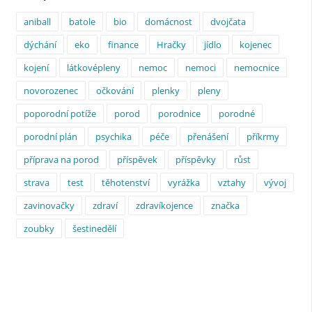
aniball
batole
bio
domácnost
dvojčata
dýchání
eko
finance
Hračky
jídlo
kojenec
kojení
látkovépleny
nemoc
nemoci
nemocnice
novorozenec
očkování
plenky
pleny
poporodní potíže
porod
porodnice
porodné
porodní plán
psychika
péče
přenášení
příkrmy
příprava na porod
příspěvek
příspěvky
růst
strava
test
těhotenství
vyrážka
vztahy
vývoj
zavinovačky
zdraví
zdravíkojence
značka
zoubky
šestinedělí