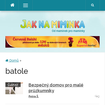
Přeskočit
Menu
na
obsah
Domů
»
batole
Bezpečný domov pro malé
ČLÁNKY
průzkumníky
Petra Š.
0