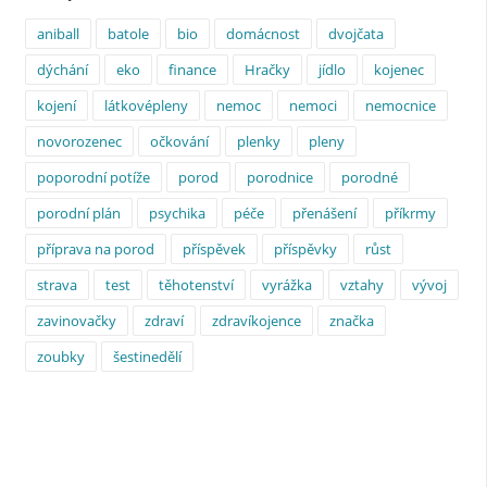
aniball
batole
bio
domácnost
dvojčata
dýchání
eko
finance
Hračky
jídlo
kojenec
kojení
látkovépleny
nemoc
nemoci
nemocnice
novorozenec
očkování
plenky
pleny
poporodní potíže
porod
porodnice
porodné
porodní plán
psychika
péče
přenášení
příkrmy
příprava na porod
příspěvek
příspěvky
růst
strava
test
těhotenství
vyrážka
vztahy
vývoj
zavinovačky
zdraví
zdravíkojence
značka
zoubky
šestinedělí